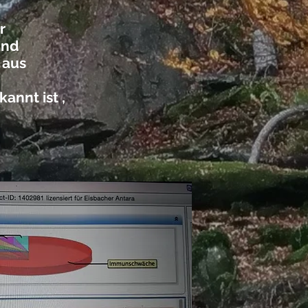
r
und
 aus
annt ist ,