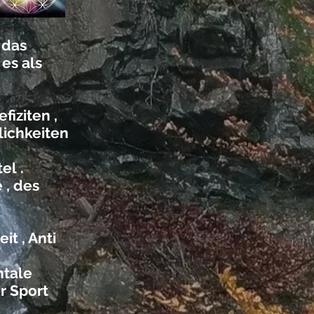
 das
es als
iziten ,
lichkeiten
el .
 , des
t , Anti
ntale
r Sport