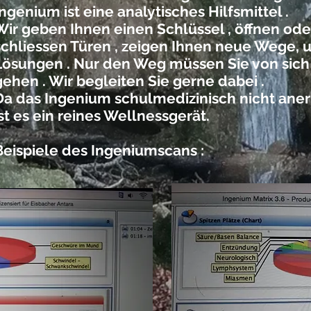
Ingenium ist eine analytisches Hilfsmittel .
Wir geben Ihnen einen Schlüssel , öffnen ode
schliessen Türen , zeigen Ihnen neue Wege, 
Lösungen . Nur den Weg müssen Sie von sich
gehen . Wir begleiten Sie gerne dabei .
Da das Ingenium schulmedizinisch nicht anerk
ist es ein reines Wellnessgerät.
Beispiele des Ingeniumscans :