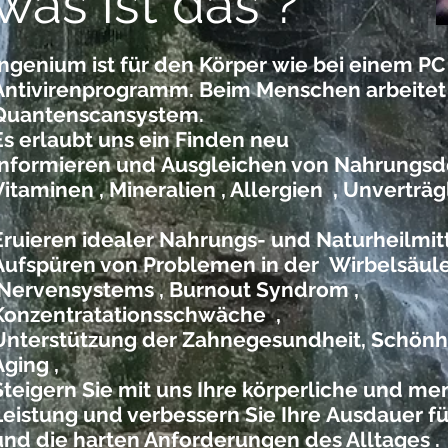
was ist das ?
Ingenium ist für den Körper wie bei einem PC
Antivirenprogramm. Beim Menschen arbeitet 
Quantenscansystem.
Es erlaubt uns ein Finden neu
Informieren und Ausgleichen von Nahrungsdef
Vitaminen , Mineralien , Allergien , Unverträg
Eruieren idealer Nahrungs- und Naturheilmitt
Aufspüren von Problemen in der Wirbelsäule
Nervensystems , Burnout Syndrom ,
Konzentratationsschwäche ,
Unterstützung der Zahnegesundheit, Schönhei
Aging ,
Steigern Sie mit uns Ihre körperliche und me
Leistung und verbessern Sie Ihre Ausdauer fü
und die harten Anforderungen des Alltages .